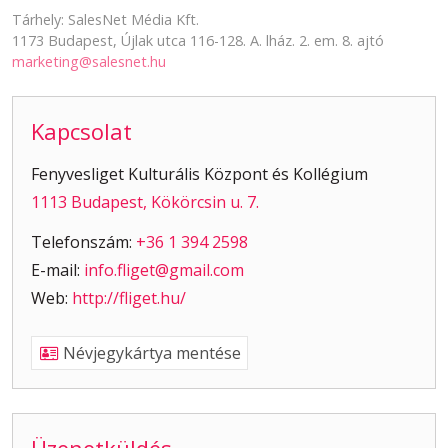
Tárhely: SalesNet Média Kft.
1173 Budapest, Újlak utca 116-128. A. lház. 2. em. 8. ajtó
marketing@salesnet.hu
Kapcsolat
Fenyvesliget Kulturális Központ és Kollégium
1113 Budapest, Kökörcsin u. 7.
Telefonszám:
+36 1 394 2598
E-mail:
info.fliget@gmail.com
Web:
http://fliget.hu/
Névjegykártya mentése
Üzenetküldés