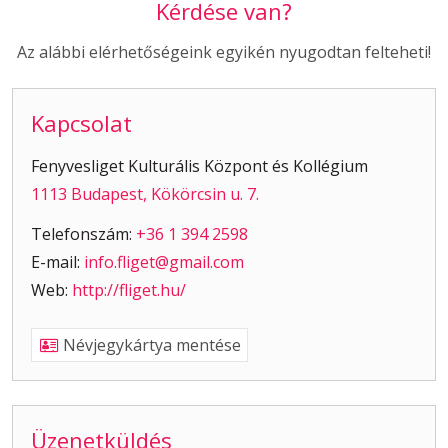
Kérdése van?
Az alábbi elérhetőségeink egyikén nyugodtan felteheti!
Kapcsolat
Fenyvesliget Kulturális Központ és Kollégium
1113 Budapest, Kökörcsin u. 7.
Telefonszám:
+36 1 394 2598
E-mail:
info.fliget@gmail.com
Web:
http://fliget.hu/
Névjegykártya mentése
Üzenetküldés