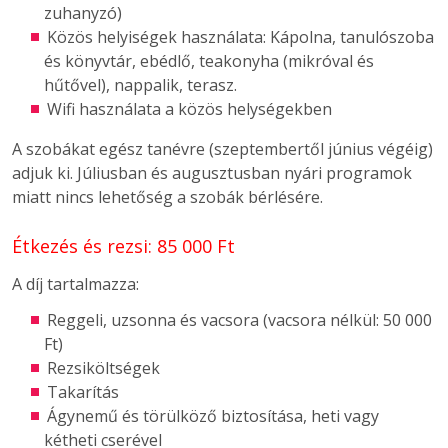
zuhanyzó)
Közös helyiségek használata: Kápolna, tanulószoba
és könyvtár, ebédlő, teakonyha (mikróval és
hűtővel), nappalik, terasz.
Wifi használata a közös helységekben
A szobákat egész tanévre (szeptembertől június végéig)
adjuk ki. Júliusban és augusztusban nyári programok
miatt nincs lehetőség a szobák bérlésére.
Étkezés és rezsi: 85 000 Ft
A díj tartalmazza:
Reggeli, uzsonna és vacsora (vacsora nélkül: 50 000
Ft)
Rezsiköltségek
Takarítás
Ágynemű és törülköző biztosítása, heti vagy
kétheti cserével