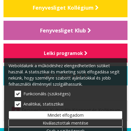
Fenyvesliget Kollégium

Fenyvesliget Klub

Lelki programok

Weboldalunk a működéshez elengedhetetlen sütiket
használ. A statisztikai és marketing sütik elfogadása segít
Elérhetőségek

nekünk, hogy személyre szabott ajánlatokkal és jobb
felhasználói élménnyel szolgálhassunk.
Funkcionális (szükséges)
Analitikai, statisztikai
Fenyvesliget Kulturális Központ és Kollégium
Mindet elfogadom
Kiválasztottak mentése
Csak a szükségesek